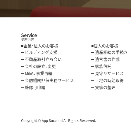
Service
業務内容
■企業・法人のお客様
■個人のお客様
─ ビルディング支援
─ 遺産相続の手続き
─ 不動産取引立ち会い
─ 遺言書の作成
─ 会社の設立、変更
─ 家族信託
─ M&A、事業再編
─ 見守りサービス
─ 金融機関担保実務サービス
─ 土地の時効取得
─ 許認可申請
─ 実家の整理
Copyright © App Succeed All Rights Reserved.