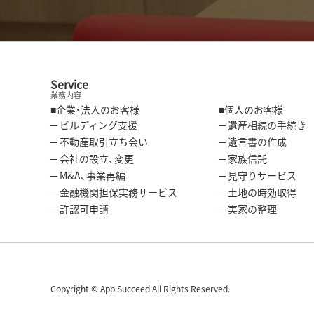
Service
業務内容
■企業・法人のお客様
■個人のお客様
─ ビルディング支援
─ 遺産相続の手続き
─ 不動産取引立ち会い
─ 遺言書の作成
─ 会社の設立、変更
─ 家族信託
─ M&A、事業再編
─ 見守りサービス
─ 金融機関担保実務サービス
─ 土地の時効取得
─ 許認可申請
─ 実家の整理
Copyright © App Succeed All Rights Reserved.