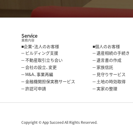
Service
業務内容
■企業・法人のお客様
■個人のお客様
─ ビルディング支援
─ 遺産相続の手続き
─ 不動産取引立ち会い
─ 遺言書の作成
─ 会社の設立、変更
─ 家族信託
─ M&A、事業再編
─ 見守りサービス
─ 金融機関担保実務サービス
─ 土地の時効取得
─ 許認可申請
─ 実家の整理
Copyright © App Succeed All Rights Reserved.