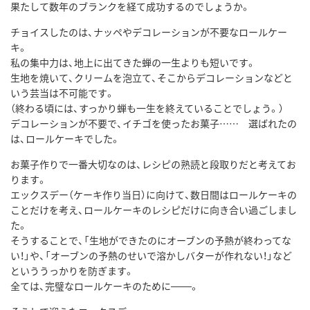
果たして数年のブランクを経て成功するのでしょうか。
チョイスしたのは、ナッペやデコレーションが不要なロールケー
キ。
私の集中力は、地上に出てきた蝉の一生よりも短いです。
生地を焼いて、クリームを泡立て、そこからデコレーションなどと
いう芸当は不可能です。
（終わる頃には、すっかり蝉も一生を終えていることでしょう。）
デコレーションが不要で、イチゴを使ったお菓子…… 選ばれたの
は、ロールケーキでした。
お菓子作りで一番大切なのは、レシピの熟読と段取りだと考えてお
ります。
エックスデー（ケーキ作り当日）に向けて、数日間はロールケーキの
ことだけを考え、ロールケーキのレシピだけに向き合い過ごしまし
た。
そうすることで、「生地ができたのにオーブンの予熱が終わってな
い！」や、「オーブンの予熱のせいで溶かしバターが作れない！」など
といううっかりを防ぎます。
全ては、完璧なロールケーキのために───。