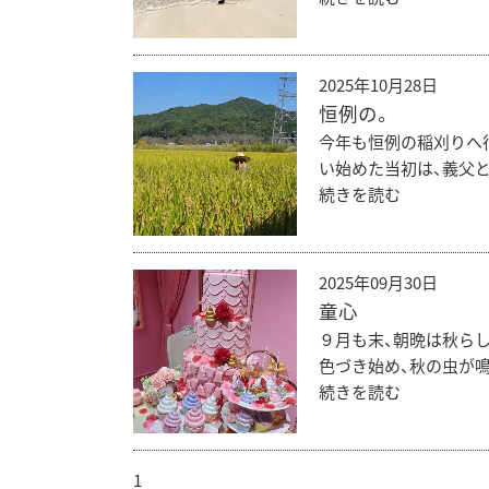
2025年10月28日
恒例の。
今年も恒例の稲刈りへ行
い始めた当初は、義父と
続きを読む
2025年09月30日
童心
９月も末、朝晩は秋ら
色づき始め、秋の虫が鳴
続きを読む
1