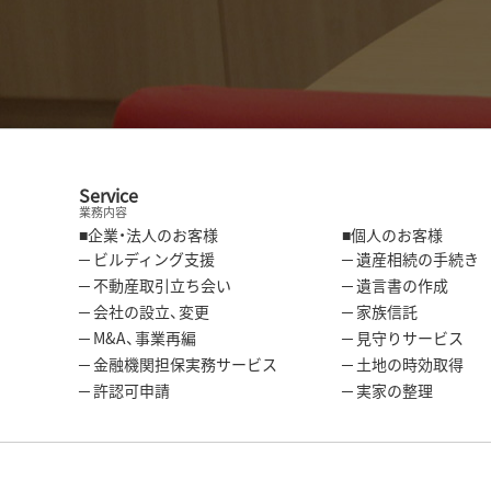
Service
業務内容
■企業・法人のお客様
■個人のお客様
─ ビルディング支援
─ 遺産相続の手続き
─ 不動産取引立ち会い
─ 遺言書の作成
─ 会社の設立、変更
─ 家族信託
─ M&A、事業再編
─ 見守りサービス
─ 金融機関担保実務サービス
─ 土地の時効取得
─ 許認可申請
─ 実家の整理