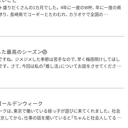
ないこと
ト盛りだくさんの1カ月でした。 4年に一度のW杯、 年に一度の県
り、 長崎県でコーギーとたわむれ、 カラオケで全国の …
た最高のシーズン🏐
ですね。 ジメジメした季節は苦手なので、早く梅雨明けしてほし
す。 さて、今回は私の「推し活」についてお話をさせてくださ …
ゴールデンウィーク
ークは、東京で働いている姪っ子が遊びに来てくれました。 社会
上京してから、仕事の話を聞いていると「ちゃんと社会人してる …