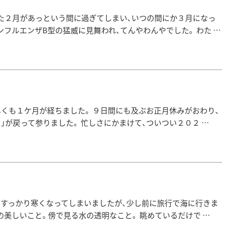
た２月があっという間に過ぎてしまい、いつの間にか３月になっ
ンフルエンザB型の猛威に見舞われ、てんやわんやでした。 わた …
早くも１ケ月が経ちました。 ９日間にも及ぶお正月休みがおわり、
」が戻って参りました。 忙しさにかまけて、ついつい２０２ …
今やすっかり寒くなってしまいましたが、少し前に旅行で海に行きま
の美しいこと。傍で見る水の透明なこと。 眺めているだけで …