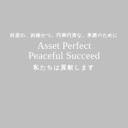
財産の、的確かつ、円満円滑な、承継のために
Asset Perfect
Peaceful Succeed
私たちは貢献します