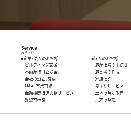
Service
業務内容
■企業・法人のお客様
■個人のお客様
─ ビルディング支援
─ 遺産相続の手続き
─ 不動産取引立ち会い
─ 遺言書の作成
─ 会社の設立、変更
─ 家族信託
─ M&A、事業再編
─ 見守りサービス
─ 金融機関担保実務サービス
─ 土地の時効取得
─ 許認可申請
─ 実家の整理