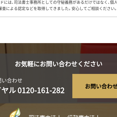
・消去
ドには、司法書士事務所としての守秘義務があるだけではなく、個
審査による認定などを取得してきました。安心してご相談ください
いて、開示・訂正・利用停止・消去などを求める権利を有していることを認
法令に従って速やかに対応します。
情報について適正な管理を実施するとともに、業務上の個人情報の適正
実施
針を実行するため、個人情報保護社内ルールを策定し、これを研修・教育
お気軽にお問い合わせください
て、常に最良の状態を維持します。
問い合わせ
お問い合わ
イヤル
0120-161-282