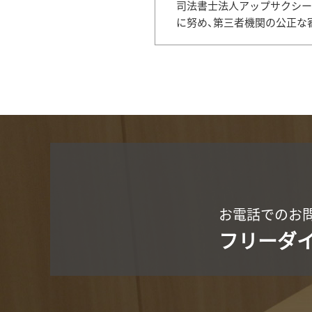
個人情報の開示・訂正・利用停止
司法書士法人アップサクシー
に努め、第三者機関の公正な
当事務所は、本人が個人情報につ
て、これらの要求ある場合には、
組織・体制
当事務所は、業務上使用する個人
構築します。
個人情報保護社内ルールの策定・
当事務所は、この個人情報保護方
し、継続的に改善することによっ
お電話でのお
フリーダ