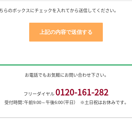
には、利用目的を明確化するよう努力し、適法かつ公正な手段によって、
こちらのボックスにチェックを入れてから送信してください。
が依頼される、下記業務を処理する目的で取得、利用させていただき、目
は供託手続についての代理業務
法書士が受任できる範囲における訴訟、調停、和解などの法律紛争処理業
の申請
類作成業務
さまの特定の機微な個人情報が含まれる場合は、十分認識して慎重に取り
お電話でもお気軽にお問い合わせ下さい。
0120-161-282
除き、個人情報を事前に本人の同意を得ることなく第三者に提供しません
フリーダイヤル
受付時間：午前9:00～午後6:00（平日） ※土日祝はお休みです。
よび最新性を保ち、安全に管理するとともに個人情報の紛失、改ざん、漏え
実現します。