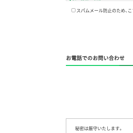
当事務所が個人情報を取得する際
スパムメール防止のため、
個人情報の利用目的
お客さまの個人情報は、お客さま
りません。
法務局提出書類の作成及び登記又
裁判所提出書類の作成及び認定司
官公署提出書類の作成及び許認可
お電話でのお問い合わせ
権利義務又は事実証明に関する書
上記に関する相談業務
この目的を達成するために、お客
個人情報の第三者提供
当事務所は、法令に定める場合を
個人情報の管理
当事務所は、個人情報の正確性お
適正な情報セキュリティー対策を
秘密は厳守いたします。