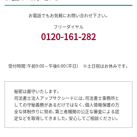
裁判所提出書類の作成及び認定司法書士が受任できる範囲における
訴訟、調停、和解などの法律紛争処理業務
官公署提出書類の作成及び許認可の申請
お電話でもお気軽にお問い合わせ下さい。
権利義務又は事実証明に関する書類作成業務
フリーダイヤル
上記に関する相談業務
この目的を達成するために、お客さまの特定の機微な個人情報が含
0120-161-282
まれる場合は、十分認識して慎重に取り扱います。
個人情報の第三者提供
当事務所は、法令に定める場合を除き、個人情報を事前に本人の同意
受付時間：午前9:00～午後6:00（平日） ※土日祝はお休みです。
を得ることなく第三者に提供しません。
個人情報の管理
当事務所は、個人情報の正確性および最新性を保ち、安全に管理する
秘密は厳守いたします。
とともに個人情報の紛失、改ざん、漏えいなどを防止するため、必要
司法書士法人アップサクシードには、司法書士事務所と
かつ適正な情報セキュリティー対策を実現します。
しての守秘義務があるだけではなく、個人情報保護の万
全な体制作りに努め、第三者機関の公正な審査による認
個人情報の開示・訂正・利用停止・消去
定などを取得してきました。安心してご相談ください。
当事務所は、本人が個人情報について、開示・訂正・利用停止・消去な
どを求める権利を有していることを認識し、個人情報相談窓口を設
置して、これらの要求ある場合には、法令に従って速やかに対応しま