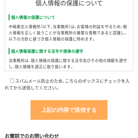
個人情報の保護について
個人情報の保護について
中嶋亜志火事務所（以下、当事務所）は、お客様の利益を守るため、個
人情報を正しく扱うことが当事務所の重要な責務であると認識し、
以下の方針に基づき個人情報の保護に努めます。
個人情報保護に関する法令や規律の遵守
当事務所は、個人情報の保護に関する法令及びその他の規範を遵守
し、個人情報を適正に取り扱います。
個人情報の取得
スパムメール防止のため、こちらのボックスにチェックを入
れてから送信してください。
当事務所が個人情報を取得する際には、利用目的を明確化するよう
努力し、適法かつ公正な手段によって、個人情報を取得します。
個人情報の利用目的
お客さまの個人情報は、お客さまが依頼される、下記業務を処理する
目的で取得、利用させていただき、目的の範囲を超えて利用すること
はありません。
法務局提出書類の作成及び登記又は供託手続についての代理業務
お電話でのお問い合わせ