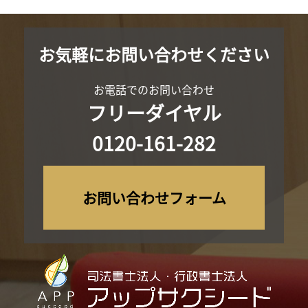
す。
組織・体制
お気軽にお問い合わせください
当事務所は、業務上使用する個人情報について適正な管理を実施す
るとともに、業務上の個人情報の適正な取り扱いを実現するための
体制を構築します。
お電話でのお問い合わせ
フリーダイヤル
個人情報保護社内ルールの策定・実施
当事務所は、この個人情報保護方針を実行するため、個人情報保護社
0120-161-282
内ルールを策定し、これを研修・教育を通じて社内に周知徹底させて
実行し、継続的に改善することによって、常に最良の状態を維持しま
す。
お問い合わせフォーム